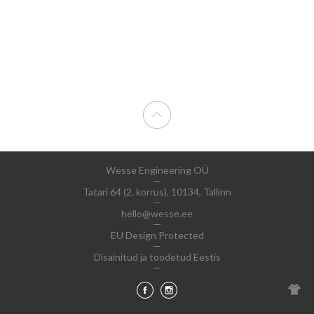
Wesse Engineering OÜ
Tatari 64 (2. korrus), 10134, Tallinn
hello@wesse.ee
EU Design Protected
Disainitud ja toodetud Eestis