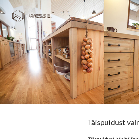
Täispuidust va
Täispuidust käsitöön