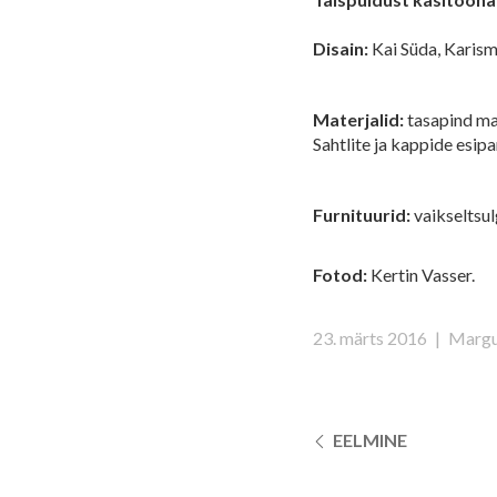
Disain:
Kai Süda, Karism
Materjalid:
tasapind mas
Sahtlite ja kappide esip
Furnituurid:
vaikseltsul
Fotod:
Kertin Vasser.
23. märts 2016
|
Margu
EELMINE