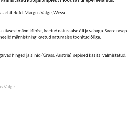
a arhitektid. Margus Valge, Wesse.
siivsest männikilbist, kaetud naturaalse õli ja vahaga. Saare tasapi
aneelid männist ning kaetud naturaalse toonitud õliga.
guvad hinged ja siinid (Grass, Austria), sepised käsitsi valmistatud.
s Valge