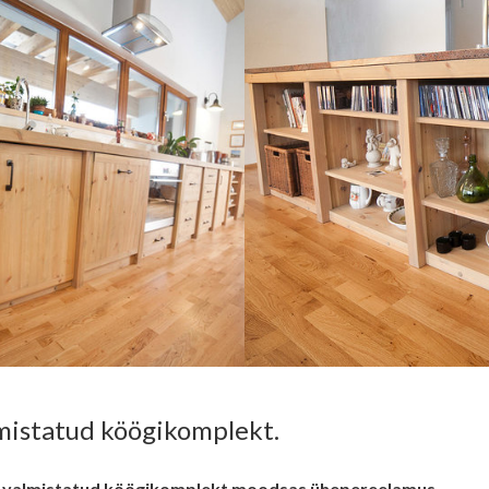
lmistatud köögikomplekt.
a valmistatud köögikomplekt moodsas ühepereelamus.