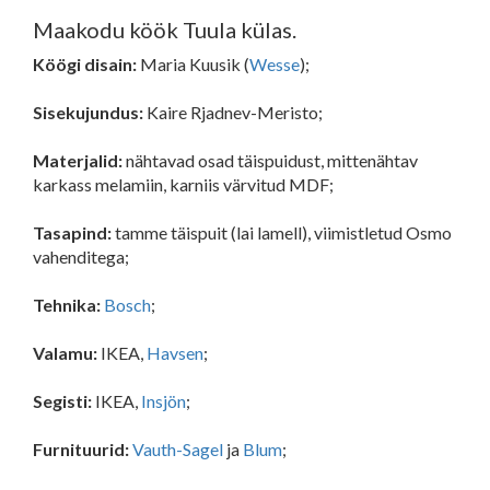
Maakodu köök Tuula külas.
Köögi disain:
Maria Kuusik (
Wesse
);
Sisekujundus:
Kaire Rjadnev-Meristo;
Materjalid:
nähtavad osad täispuidust, mittenähtav
karkass melamiin, karniis värvitud MDF;
Tasapind:
tamme täispuit (lai lamell), viimistletud Osmo
vahenditega;
Tehnika:
Bosch
;
Valamu:
IKEA,
Havsen
;
Segisti:
IKEA,
Insjön
;
Furnituurid:
Vauth-Sagel
ja
Blum
;