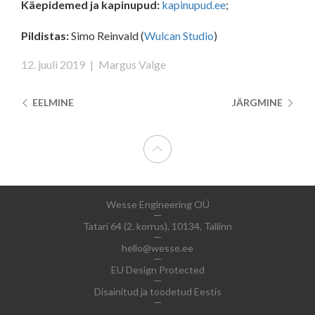
Käepidemed ja kapinupud:
kapinupud.ee
;
Pildistas:
Simo Reinvald (
Wulcan Studio
)
12. juuli 2019
|
Margus Valge
EELMINE
JÄRGMINE
Wesse Engineering OÜ
Tatari 64 (2. korrus), 10134, Tallinn
hello@wesse.ee
EU Design Protected
Disainitud ja toodetud Eestis