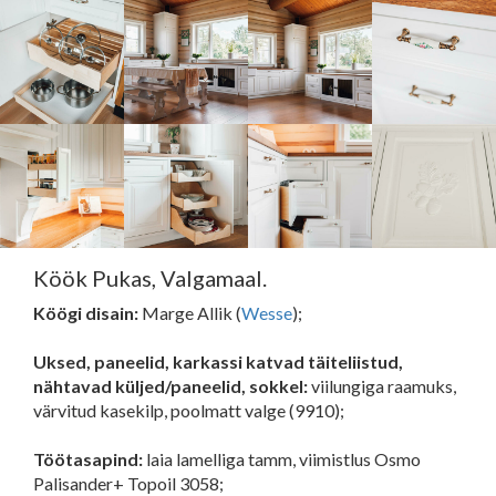
Köök Pukas, Valgamaal.
Köögi disain:
Marge Allik (
Wesse
);
Uksed, paneelid, karkassi katvad täiteliistud,
nähtavad küljed/paneelid, sokkel:
viilungiga raamuks,
värvitud kasekilp, poolmatt valge (9910);
Töötasapind:
laia lamelliga tamm, viimistlus Osmo
Palisander+ Topoil 3058;