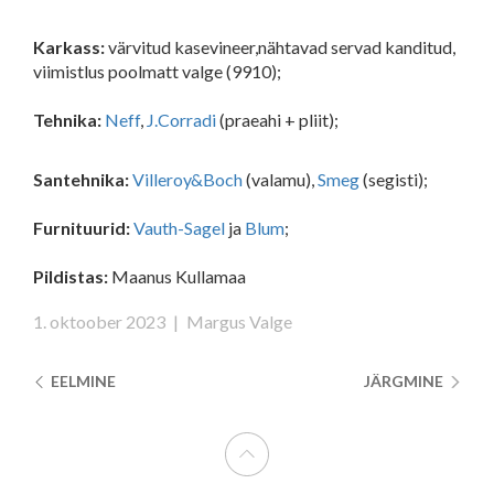
Karkass:
värvitud kasevineer,nähtavad servad kanditud,
viimistlus poolmatt valge (9910);
Tehnika:
Neff
,
J.Corradi
(praeahi + pliit);
Santehnika:
Villeroy&Boch
(valamu),
Smeg
(segisti);
Furnituurid:
Vauth-Sagel
ja
Blum
;
Pildistas:
Maanus Kullamaa
1. oktoober 2023
|
Margus Valge
EELMINE
JÄRGMINE