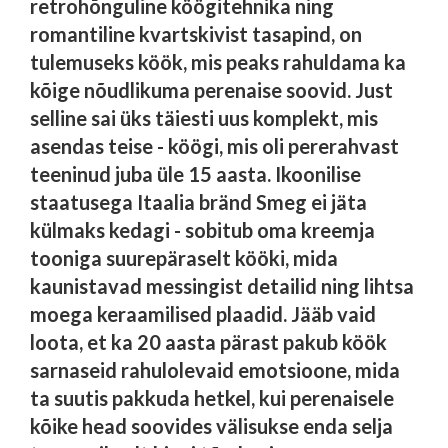
retrohõnguline köögitehnika ning
romantiline kvartskivist tasapind, on
tulemuseks köök, mis peaks rahuldama ka
kõige nõudlikuma perenaise soovid. Just
selline sai üks täiesti uus komplekt, mis
asendas teise - köögi, mis oli pererahvast
teeninud juba üle 15 aasta. Ikoonilise
staatusega Itaalia bränd Smeg ei jäta
külmaks kedagi - sobitub oma kreemja
tooniga suurepäraselt kööki, mida
kaunistavad messingist detailid ning lihtsa
moega keraamilised plaadid. Jääb vaid
loota, et ka 20 aasta pärast pakub köök
sarnaseid rahulolevaid emotsioone, mida
ta suutis pakkuda hetkel, kui perenaisele
kõike head soovides välisukse enda selja