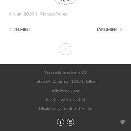
6. juuni 2018
|
Margus Valge
EELMINE
JÄRGMINE
Wesse Engineering OÜ
Tatari 64 (2. korrus), 10134, Tallinn
hello@wesse.ee
EU Design Protected
Disainitud ja toodetud Eestis