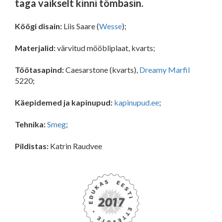
taga vaikselt kinni tõmbasin.
Köögi disain:
Liis Saare (
Wesse
);
Materjalid:
värvitud mööbliplaat, kvarts;
Töötasapind:
Caesarstone (kvarts),
Dreamy Marfil
5220;
Käepidemed ja kapinupud:
kapinupud.ee
;
Tehnika:
Smeg
;
Pildistas:
Katrin Raudvee