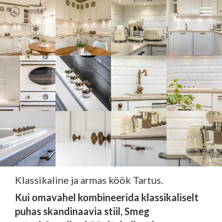
Clos
navi
Close
navigati
EST
ENG
WESSE DISAIN
PARTNERITE DISAIN
TEHNIKA
KONTAKT
MEIST
Klassikaline ja armas köök Tartus.
BLOGI/UUDISED
Kui omavahel kombineerida klassikaliselt
KUIDAS TELLIDA MÖÖBLIT?
puhas skandinaavia stiil, Smeg