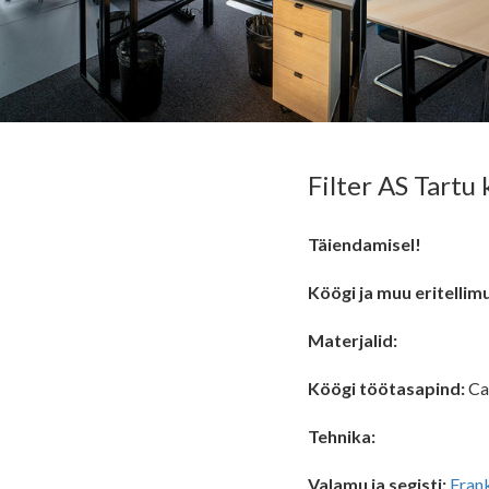
Filter AS Tartu
Täiendamisel!
Köögi ja muu eritellim
Materjalid:
Köögi töötasapind:
Ca
Tehnika:
Valamu ja s
egisti:
Fran