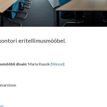
 kontori eritellimusmööbel.
usmööbli disain:
Maria Kuusik (
Wesse
);
esarstone
ke
;