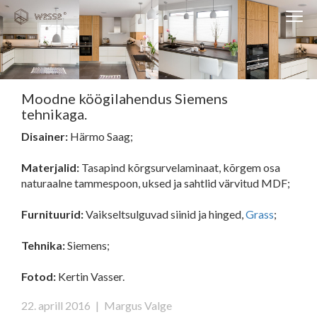
Clos
Close
navi
navigati
EST
ENG
Moodne köögilahendus Siemens
tehnikaga.
WESSE DISAIN
Disainer:
Härmo Saag;
PARTNERITE DISAIN
Materjalid:
Tasapind kõrgsurvelaminaat, kõrgem osa
TEHNIKA
naturaalne tammespoon, uksed ja sahtlid värvitud MDF;
KONTAKT
Furnituurid:
Vaikseltsulguvad siinid ja hinged,
Grass
;
MEIST
Tehnika:
Siemens;
BLOGI/UUDISED
Fotod:
Kertin Vasser.
KUIDAS TELLIDA MÖÖBLIT?
22. aprill 2016
|
Margus Valge