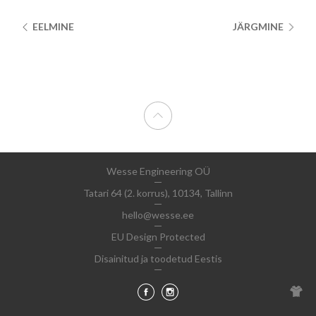
EELMINE
JÄRGMINE
Wesse Engineering OÜ
Tatari 64 (2. korrus), 10134, Tallinn
hello@wesse.ee
EU Design Protected
Disainitud ja toodetud Eestis