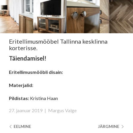
Eritellimusmööbel Tallinna kesklinna
korterisse.
Täiendamisel!
Eritellimusmööbli disain:
Materjalid:
Pildistas:
Kristina Haan
27. jaanuar 2019
|
Margus Valge
EELMINE
JÄRGMINE